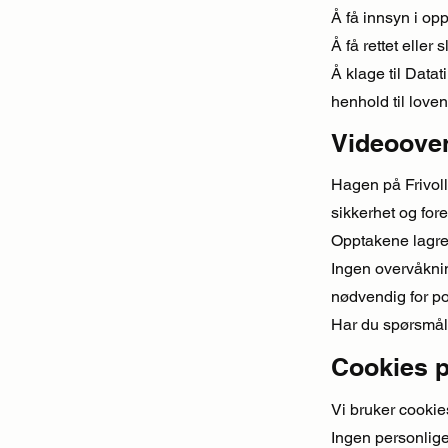
Å få innsyn i op
Å få rettet eller
Å klage til Data
henhold til loven
Videoove
Hagen på Frivol
sikkerhet og fo
Opptakene lagres
Ingen overvåknin
nødvendig for pol
Har du spørsmål
Cookies p
Vi bruker cookies
Ingen personlig