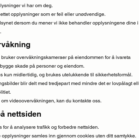
plysninger vi har om deg.
 slettet opplysninger som er feil eller unødvendige.
tilsynet dersom du mener vi ikke behandler opplysningene dine i
.
rvåkning
l bruker overvåkningskameraer på eiendommen for å ivareta
rebygge skade på personer og eiendom.
 kun midlertidig, og brukes utelukkende til sikkerhetsformål.
gsbilder blir delt med tredjepart med mindre det er lovpålagt ell
itiet.
 om videoovervåkningen, kan du kontakte oss.
å nettsiden
 for å analysere trafikk og forbedre nettsiden.
e opplysninger samles inn gjennom cookies uten ditt samtykke.