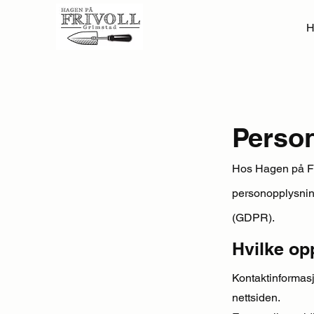
H
Perso
Hos Hagen på Fri
personopplysning
(GDPR).
Hvilke op
Kontaktinformasjo
nettsiden.